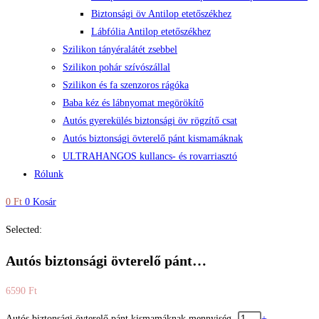
Biztonsági öv Antilop etetőszékhez
Lábfólia Antilop etetőszékhez
Szilikon tányéralátét zsebbel
Szilikon pohár szívószállal
Szilikon és fa szenzoros rágóka
Baba kéz és lábnyomat megörökítő
Autós gyerekülés biztonsági öv rögzítő csat
Autós biztonsági övterelő pánt kismamáknak
ULTRAHANGOS kullancs- és rovarriasztó
Rólunk
0
Ft
0
Kosár
Selected:
Autós biztonsági övterelő pánt…
6590
Ft
Autós biztonsági övterelő pánt kismamáknak mennyiség
-
+