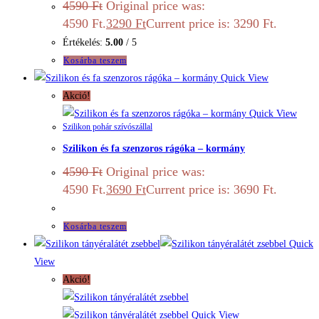
4590
Ft
Original price was:
4590 Ft.
3290
Ft
Current price is: 3290 Ft.
Értékelés:
5.00
/ 5
Kosárba teszem
Quick View
Akció!
Quick View
Szilikon pohár szívószállal
Szilikon és fa szenzoros rágóka – kormány
4590
Ft
Original price was:
4590 Ft.
3690
Ft
Current price is: 3690 Ft.
Kosárba teszem
Quick
View
Akció!
Quick View