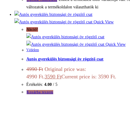
változatok a termékoldalon választhatók ki
Quick View
Akció!
Quick View
Védelem
Autós gyerekülés biztonsági öv rögzítő csat
4990
Ft
Original price was:
4990 Ft.
3590
Ft
Current price is: 3590 Ft.
Értékelés:
4.00
/ 5
Kosárba teszem