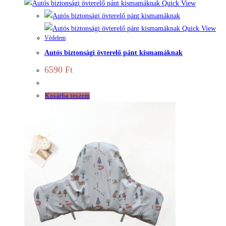
Quick View
Quick View
Védelem
Autós biztonsági övterelő pánt kismamáknak
6590
Ft
Kosárba teszem