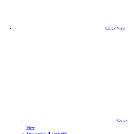
Quick View
Quick
View
Antilop etetőszék kiegészítők