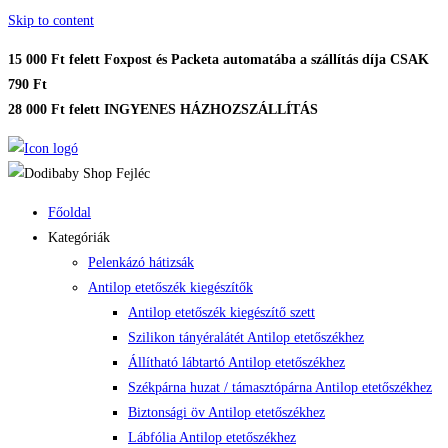
Skip to content
15 000 Ft felett Foxpost és Packeta automatába a szállítás díja CSAK
790 Ft
28 000 Ft felett INGYENES HÁZHOZSZÁLLÍTÁS
Főoldal
Kategóriák
Pelenkázó hátizsák
Antilop etetőszék kiegészítők
Antilop etetőszék kiegészítő szett
Szilikon tányéralátét Antilop etetőszékhez
Állítható lábtartó Antilop etetőszékhez
Székpárna huzat / támasztópárna Antilop etetőszékhez
Biztonsági öv Antilop etetőszékhez
Lábfólia Antilop etetőszékhez