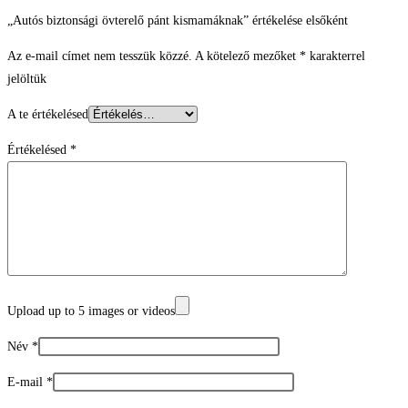
„Autós biztonsági övterelő pánt kismamáknak” értékelése elsőként
Az e-mail címet nem tesszük közzé.
A kötelező mezőket
*
karakterrel
jelöltük
A te értékelésed
Értékelésed
*
Upload up to 5 images or videos
Név
*
E-mail
*