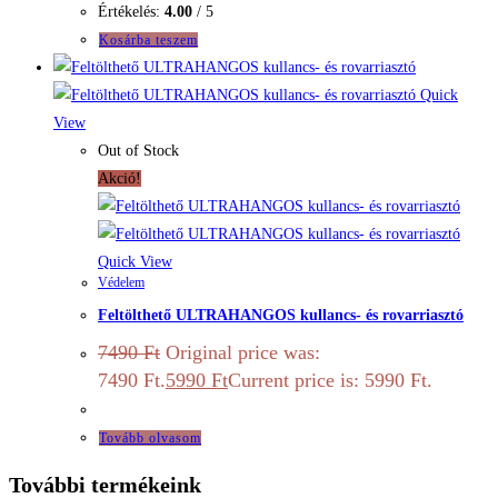
Értékelés:
4.00
/ 5
Kosárba teszem
Quick
View
Out of Stock
Akció!
Quick View
Védelem
Feltölthető ULTRAHANGOS kullancs- és rovarriasztó
7490
Ft
Original price was:
7490 Ft.
5990
Ft
Current price is: 5990 Ft.
Tovább olvasom
További termékeink