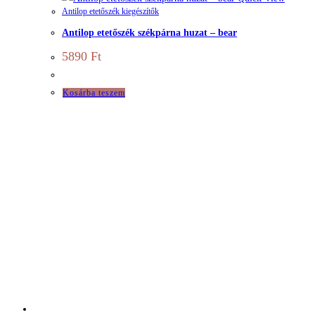
Antilop etetőszék kiegészítők
Antilop etetőszék székpárna huzat – bear
5890
Ft
Kosárba teszem