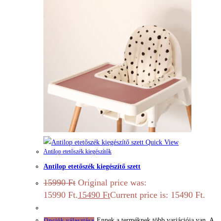
Quick View
Antilop etetőszék kiegészítők
Antilop etetőszék kiegészítő szett
15990
Ft
Original price was:
15990 Ft.
15490
Ft
Current price is: 15490 Ft.
Ennek a terméknek több variációja van. A
Opciók választása