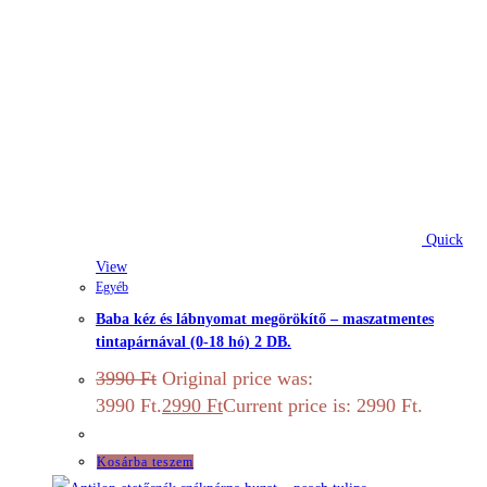
Quick
View
Egyéb
Baba kéz és lábnyomat megörökítő – maszatmentes
tintapárnával (0-18 hó) 2 DB.
3990
Ft
Original price was:
3990 Ft.
2990
Ft
Current price is: 2990 Ft.
Kosárba teszem