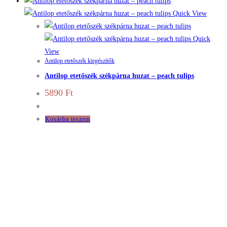
Quick View
Quick
View
Antilop etetőszék kiegészítők
Antilop etetőszék székpárna huzat – peach tulips
5890
Ft
Kosárba teszem