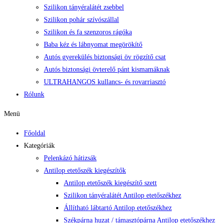
Szilikon tányéralátét zsebbel
Szilikon pohár szívószállal
Szilikon és fa szenzoros rágóka
Baba kéz és lábnyomat megörökítő
Autós gyerekülés biztonsági öv rögzítő csat
Autós biztonsági övterelő pánt kismamáknak
ULTRAHANGOS kullancs- és rovarriasztó
Rólunk
Menü
Főoldal
Kategóriák
Pelenkázó hátizsák
Antilop etetőszék kiegészítők
Antilop etetőszék kiegészítő szett
Szilikon tányéralátét Antilop etetőszékhez
Állítható lábtartó Antilop etetőszékhez
Székpárna huzat / támasztópárna Antilop etetőszékhez