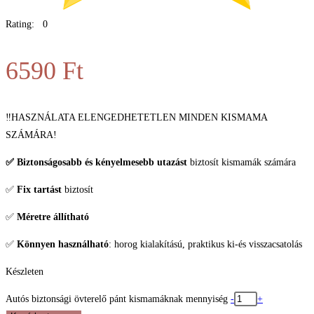
Rating: 0
6590
Ft
‼️HASZNÁLATA ELENGEDHETETLEN MINDEN KISMAMA
SZÁMÁRA!
✅ Biztonságosabb és kényelmesebb utazást
biztosít kismamák számára
✅
Fix tartást
biztosít
✅
Méretre állítható
✅
Könnyen használható
: horog kialakítású, praktikus ki-és visszacsatolás
Készleten
Autós biztonsági övterelő pánt kismamáknak mennyiség
-
+